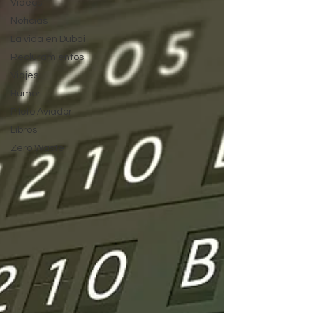
Videos
Noticias
La vida en Dubai
Recluramientos
Viajes
Humor
Piloto Aviador
Libros
Zero Waste