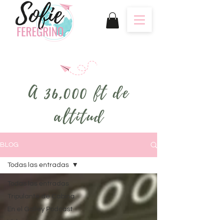
A 36,000 ft de
altitud
BLOG
Todas las entradas
Todas las entradas
Tripulante de Cabina
En el Galley Podcast