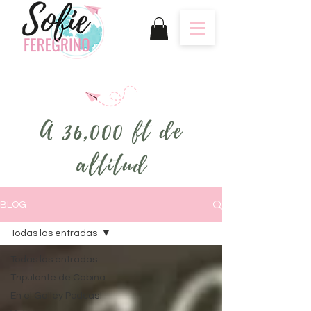
A 36,000 ft de
altitud
BLOG
Todas las entradas
Todas las entradas
Tripulante de Cabina
En el Galley Podcast