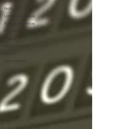
Videos
Noticias
La vida en Dubai
Recluramientos
Viajes
Humor
Piloto Aviador
Libros
Zero Waste