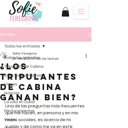
Entrada
Todas las entradas
Sofie Feregrino
Todas las entradas
24 nov 2020
2 min de lectura
¿Los
Tripulante de Cabina
tripulantes
En el Galley Podcast
de cabina
Videos
Noticias
ganan bien?
La vida en Dubai
Una de las preguntas más frecuentes 
Recluramientos
que me hacen, en persona y en mis 
redes sociales, es acerca de mi 
Viajes
sueldo y de cómo me va en este 