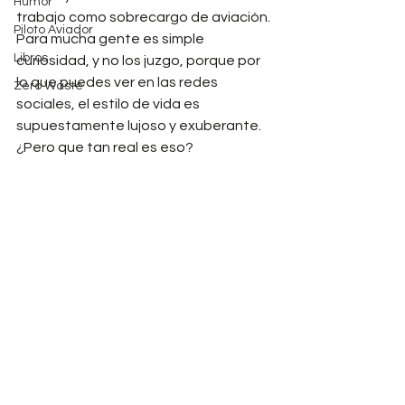
Humor
trabajo como sobrecargo de aviación. 
Piloto Aviador
Para mucha gente es simple 
Libros
curiosidad, y no los juzgo, porque por 
lo que puedes ver en las redes  
Zero Waste
sociales, el estilo de vida es 
supuestamente lujoso y exuberante. 
¿Pero que tan real es eso?