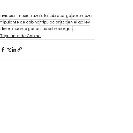
aviacion mexico
azafata
sobrecargo
aeromoza
tripulante de cabina
tripulación
tcp
en el galley
dinero
cuanto ganan los sobrecargos
Tripulante de Cabina
Ver todo
Entradas recientes