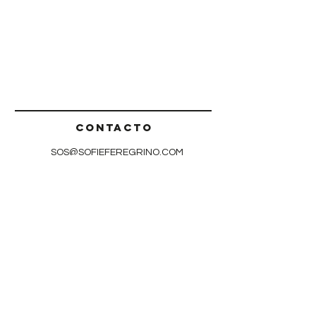
CONTACTo
SOS@SOFIEFEREGRINO.COM
Newsletter
Registra tu Email