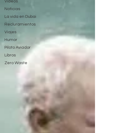
Videos
Noticias
La vida en Dubai
Recluramientos
Viajes
Humor
Piloto Aviador
Libros
Zero Waste