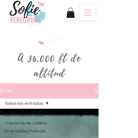
A 36,000 ft de
altitud
BLOG
Todas las entradas
Todas las entradas
Tripulante de Cabina
En el Galley Podcast