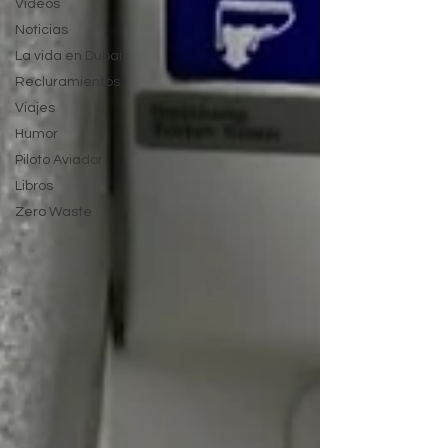
Videos
Noticias
La vida en Dubai
Recluramientos
Viajes
Humor
Piloto Aviador
Libros
Zero Waste