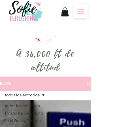
A 36,000 ft de
altitud
BLOG
Todas las entradas
Todas las entradas
Tripulante de Cabina
En el Galley Podcast