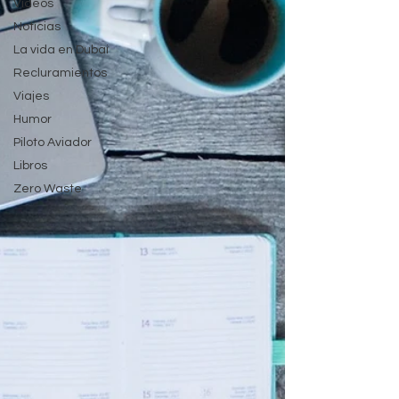
Videos
Noticias
La vida en Dubai
Recluramientos
Viajes
Humor
Piloto Aviador
Libros
Zero Waste