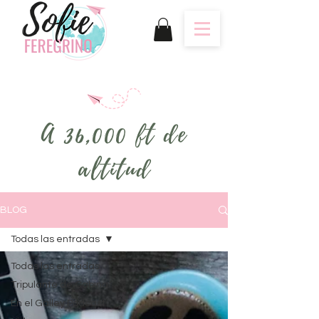
A 36,000 ft de
altitud
BLOG
Todas las entradas
Todas las entradas
Tripulante de Cabina
En el Galley Podcast